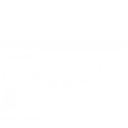
Copyright - Romelanda Grönytor 2021
Cookiemeddelande
en här webbplatsen använder cookies för att du ska få en
bra användarupplevelse, genom att klicka "Godkänn" så
godkänner du användandet av alla cookies.
Cookie inställningar
GODKÄNN
Manage consent
Stäng
Privacy Overview