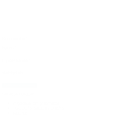
Kommentar
*
Namn
*
E-postadress
*
Webbplats
Senaste inläggen
Vi gödslar din gräsmatta
Hög tid för sådd av gräsfrö
Växthus