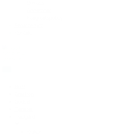
Om oss
Öppettider
Integritetspolicy
Senaste nytt
Kontakt
Slå
på/av
Slå
meny
på/av
Hem
meny
Gräsfrön
Gödsel
Tjänster
Trädgård
Krukor