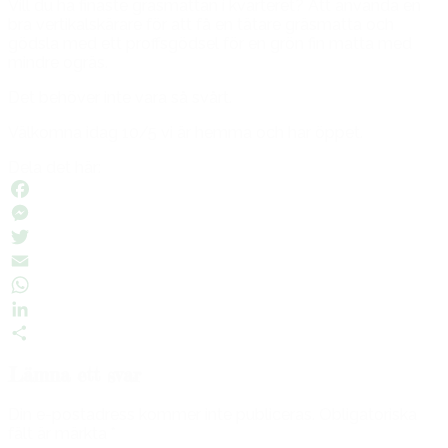
Vill du ha finaste gräsmattan i kvarteret? Att använda en
bra vertikalskärare för att få en tätare gräsmatta och
gödsla med ett proffsgödsel för en grön fin matta med
mindre ogräs.
Det behöver inte vara så svårt.
Välkomna idag 10/5 vi är hemma och har öppet.
Dela det här:
Facebook
Messenger
Twitter
Email
WhatsApp
LinkedIn
Dela
Lämna ett svar
Din e-postadress kommer inte publiceras.
Obligatoriska
fält är märkta
*