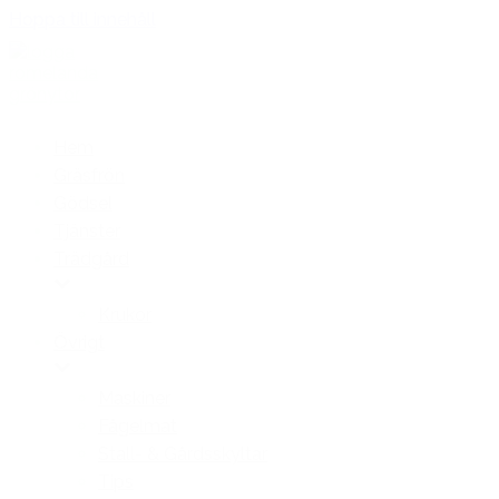
Hoppa till innehåll
Hem
Gräsfrön
Gödsel
Tjänster
Trädgård
Krukor
Övrigt
Maskiner
Fågelmat
Stall- & Gårdsskyltar
Tips