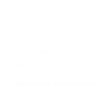
Övrigt
Maskiner
Fågelmat
Stall- & Gårdsskyltar
Tips
Om oss
Öppettider
Integritetspolicy
Senaste nytt
Kontakt
Hem
»
Senaste nytt
»
Bra tillväxt=kanon att vertikalskära
Bra tillväxt=kanon att vertikalskära
av
admin
2018-05-10