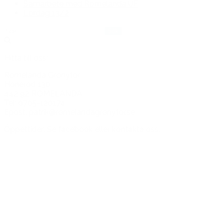
Samarbete med Romelanda UF
Lördag 13/2
Sök
efter:
Hitta till oss:
Romelanda Grönytor
Honeröd 130
442 92 ROMELANDA
Tel: 0705-120174
Epost: patrik@romelandagronytor.se
Öppettider: Se facebook eller kontakta oss.