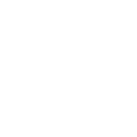
Romelanda Grönytor
Honeröd 130
442 92 ROMELANDA
Tel: 0705-120174
Epost: patrik@romelandagronytor.se
Öppettider: Se facebook eller kontakta oss.