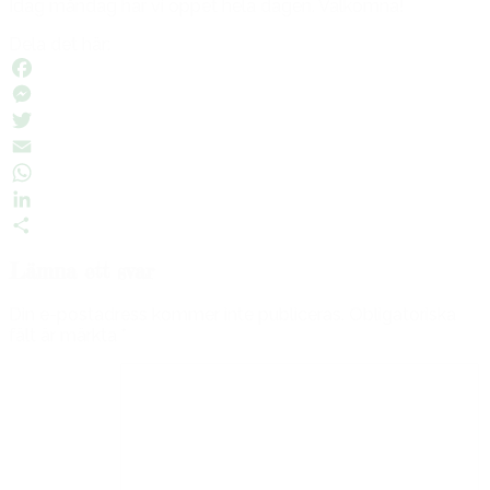
Idag måndag har vi öppet hela dagen. Välkomna!
Dela det här:
Facebook
Messenger
Twitter
Email
WhatsApp
LinkedIn
Dela
Lämna ett svar
Din e-postadress kommer inte publiceras.
Obligatoriska
fält är märkta
*