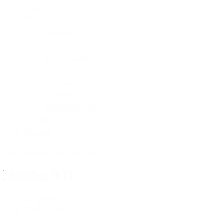
Övrigt
Maskiner
Fågelmat
Stall- & Gårdsskyltar
Tips
Om oss
Öppettider
Integritetspolicy
Senaste nytt
Kontakt
Hem
»
Senaste nytt
»
Måndag 9/11
Måndag 9/11
av
admin
2015-11-08