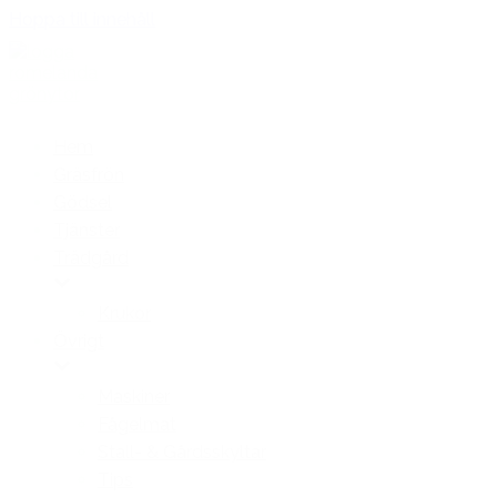
Hoppa till innehåll
Hem
Gräsfrön
Gödsel
Tjänster
Trädgård
Krukor
Övrigt
Maskiner
Fågelmat
Stall- & Gårdsskyltar
Tips