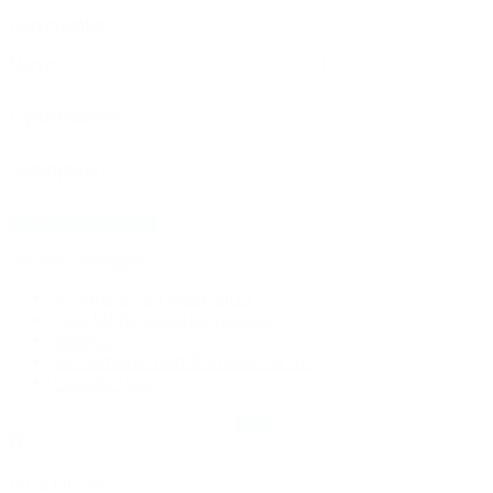
Kommentar
*
Namn
*
E-postadress
*
Webbplats
Senaste inläggen
Vi gödslar din gräsmatta
Hög tid för sådd av gräsfrö
Växthus
Samarbete med Romelanda UF
Lördag 13/2
Sök
efter:
Hitta till oss: