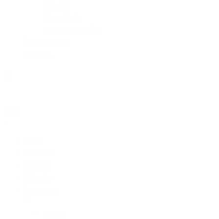
Om oss
Öppettider
Integritetspolicy
Senaste nytt
Kontakt
Slå
på/av
Slå
meny
på/av
Hem
meny
Gräsfrön
Gödsel
Tjänster
Trädgård
Krukor