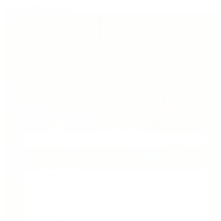
Hoppa till innehåll
Hem
Gräsfrön
Gödsel
Tjänster
Trädgård
Krukor
Övrigt
Maskiner
Fågelmat
Stall- & Gårdsskyltar
Tips