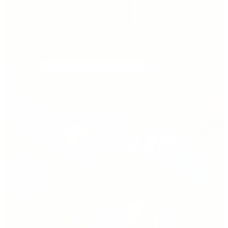
Vi gödslar din gräsmatta
Hög tid för sådd av gräsfrö
Växthus
Samarbete med Romelanda UF
Lördag 13/2
Sök efter:
Hitta till oss:
Romelanda Grönytor
Honeröd 130
442 92 ROMELANDA
Tel: 0705-120174
Epost: patrik@romelandagronytor.se
Öppettider: Se facebook eller kontakta oss.