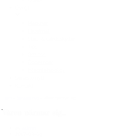
Övrigt
Maskiner
Fågelmat
Stall- & Gårdsskyltar
Tips
Om oss
Öppettider
Integritetspolicy
Senaste nytt
Kontakt
Hem
»
Senaste nytt
»
Våren närmar sig…
Våren närmar sig…
av
admin
2017-03-09