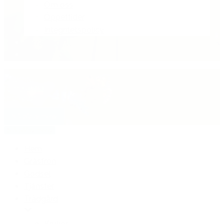
Om oss
Öppettider
Integritetspolicy
Senaste nytt
Kontakt
Slå på/av meny
Slå på/av meny
Hem
Gräsfrön
Gödsel
Tjänster
Trädgård
Krukor