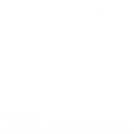
Din e-postadress kommer inte publiceras.
Obligatoriska
fält är märkta
*
Kommentar
*
Namn
*
E-postadress
*
Webbplats
Senaste inläggen