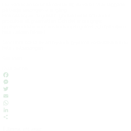
Hur vädret än ser ut så närmar sig nu våren. Vi är taggade
på tredje säsongen vi är igång.
Hos oss köper du gräsfrö, gödselmedel och andra
produkter till gräsmattan. Och det är bra grejer,
proffsprodukter som används inom golfen och fotbollen i
hela världen faktiskt.
Glöm inte också av att hyra vår grymma vertikalskärare nu
hela växtsäsongen.
Ses snart.
Dela det här:
Facebook
Messenger
Twitter
Email
WhatsApp
LinkedIn
Dela
Lämna ett svar