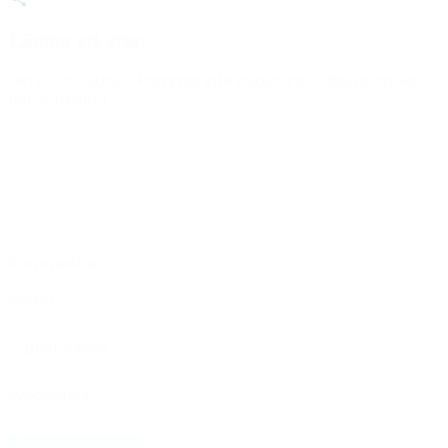
Dela
Lämna ett svar
Din e-postadress kommer inte publiceras.
Obligatoriska
fält är märkta
*
Kommentar
*
Namn
*
E-postadress
*
Webbplats