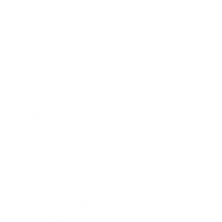
Hoppa till innehåll
Hem
Gräsfrön
Gödsel
Tjänster
Trädgård
Krukor
Övrigt
Maskiner
Fågelmat
Stall- & Gårdsskyltar
Tips