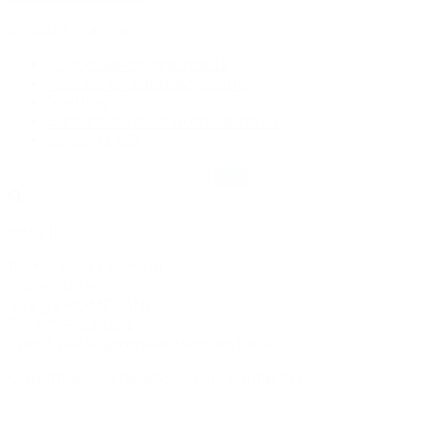
Senaste inläggen
Vi gödslar din gräsmatta
Hög tid för sådd av gräsfrö
Växthus
Samarbete med Romelanda UF
Lördag 13/2
Sök
efter:
Hitta till oss:
Romelanda Grönytor
Honeröd 130
442 92 ROMELANDA
Tel: 0705-120174
Epost: patrik@romelandagronytor.se
Öppettider: Se facebook eller kontakta oss.