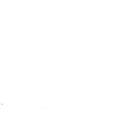
Övrigt
Maskiner
Fågelmat
Stall- & Gårdsskyltar
Tips
Om oss
Öppettider
Integritetspolicy
Senaste nytt
Kontakt
Hem
»
Senaste nytt
»
Vertikalskärare och vårgödsel
Vertikalskärare och vårgödsel
av
admin
2017-04-06