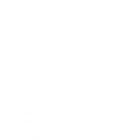
Om oss
Öppettider
Integritetspolicy
Senaste nytt
Kontakt
Slå
på/av
Slå
meny
på/av
Hem
meny
Gräsfrön
Gödsel
Tjänster
Trädgård
Krukor