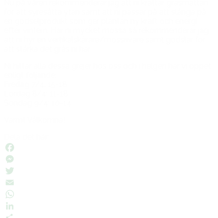
Nu på våren rekommenderar jag att ni krattar gräsmattan
för att syresätta ytan samt att ni passar på att slänga på
en gödselprodukt som ger plantan ny kraft och energi
efter vintern. Har ni mycket mossa så rekommenderar jag
att ni hyr en vertikalskärare/mossrivare samt gödslar för
att stärka det gräs ni har.
Ni hittar alla dessa grejer hos oss och i helgen har vi öppet
enligt följande:
Fredag 7/4: 15-18
Lördag 8/4: 11-18
Söndag 9/4: 10-14
Varmt Välkomna!
Dela det här:
Facebook
Messenger
Twitter
Email
WhatsApp
LinkedIn