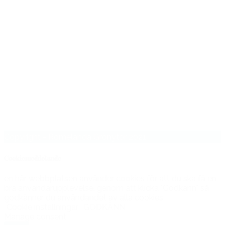
Copyright - Romelanda Grönytor 2021
Cookiemeddelande
en här webbplatsen använder cookies för att du ska få en
bra användarupplevelse, genom att klicka "Godkänn" så
godkänner du användandet av alla cookies.
Cookie inställningar
GODKÄNN
Manage consent